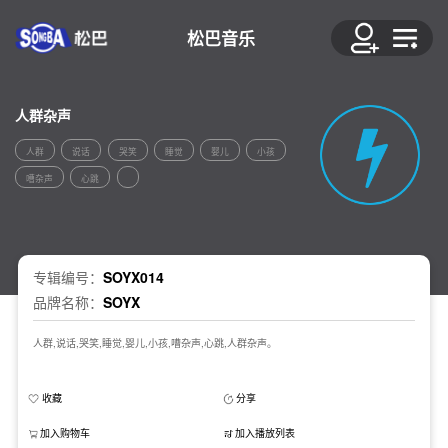
松巴音乐
人群杂声
人群
说话
哭笑
睡觉
婴儿
小孩
嘈杂声
心跳
专辑编号：
SOYX014
品牌名称：
SOYX
人群,说话,哭笑,睡觉,婴儿,小孩,嘈杂声,心跳,人群杂声。
收藏
分享
加入购物车
加入播放列表