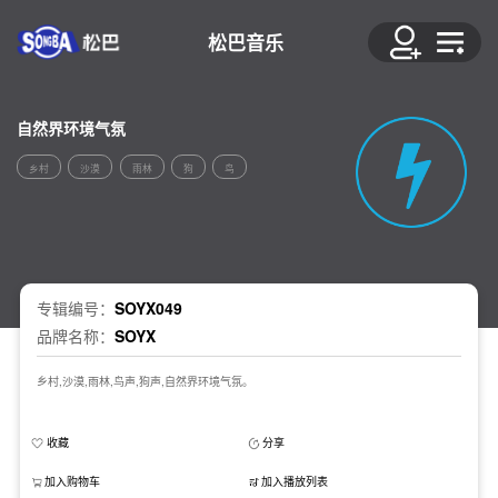
松巴音乐
自然界环境气氛
乡村
沙漠
雨林
狗
鸟
专辑编号：
SOYX049
品牌名称：
SOYX
乡村,沙漠,雨林,鸟声,狗声,自然界环境气氛。
收藏
分享
加入购物车
加入播放列表