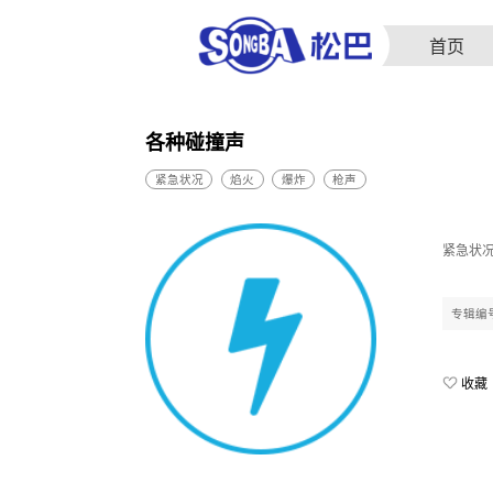
首页
各种碰撞声
紧急状况
焰火
爆炸
枪声
紧急状况
专辑编
收藏