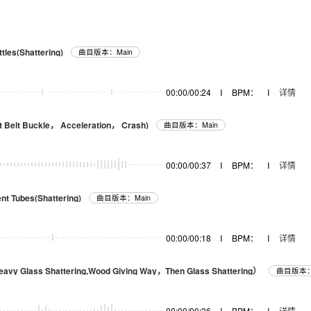
les(Shattering)
曲目版本：Main
00:00/00:24
I
BPM：
I
详情
 Belt Buckle， Acceleration， Crash)
曲目版本：Main
00:00/00:37
I
BPM：
I
详情
nt Tubes(Shattering)
曲目版本：Main
00:00/00:18
I
BPM：
I
详情
avy Glass Shattering,Wood Giving Way，Then Glass Shattering）
曲目版本：
00:00/00:36
I
BPM：
I
详情