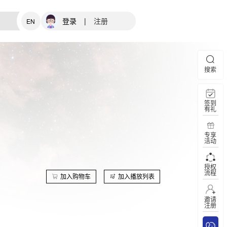
登录
|
注册
EN
搜索
签到
有礼
专享
活动
授权
流程
加入购物车
加入播放列表
邀请
注册