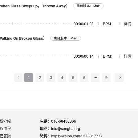
roken Glass Swept up， Thrown Away）
曲目版本：Main
00:00/01:20
I
BPM：
I
详情
Walking On Broken Glass）
曲目版本：Main
00:00/00:14
I
BPM：
I
详情
1
2
3
4
5
6
9
权介绍
电话：010-68488866
权流程
邮箱：info@songba.org
巴答疑
微博：
https://weibo.com/1378317777