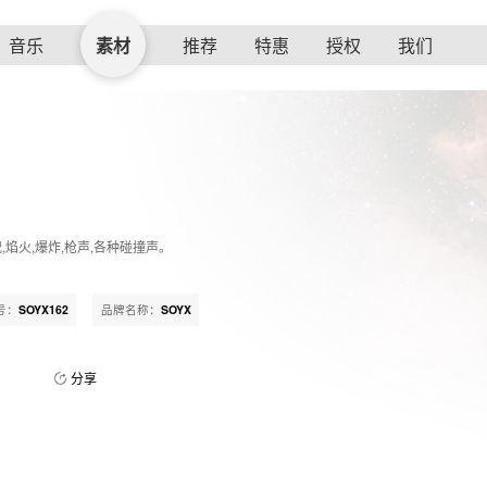
音乐
素材
推荐
特惠
授权
我们
,焰火,爆炸,枪声,各种碰撞声。
号：
SOYX162
品牌名称：
SOYX
分享