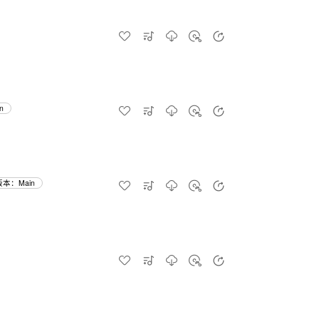
n
本：Main