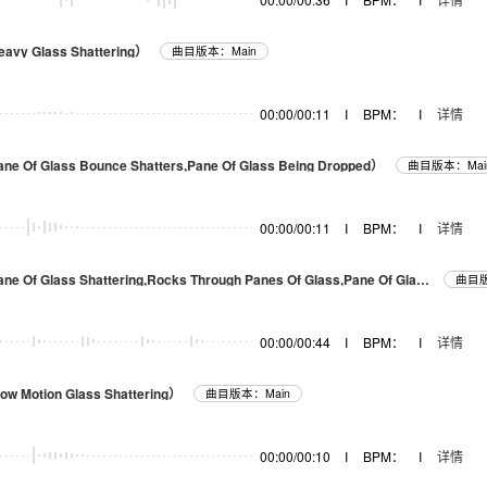
avy Glass Shattering）
曲目版本：Main
00:00/00:11
I
BPM：
I
详情
ne Of Glass Bounce Shatters,Pane Of Glass Being Dropped）
曲目版本：Mai
00:00/00:11
I
BPM：
I
详情
Crash， Glass(Pane Of Glass Shattering,Rocks Through Panes Of Glass,Pane Of Glass Shattering）
曲目版
00:00/00:44
I
BPM：
I
详情
ow Motion Glass Shattering）
曲目版本：Main
00:00/00:10
I
BPM：
I
详情