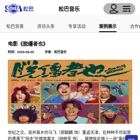
松巴音乐
松巴背景
资讯头条
专享活动
案例展示
合作
电影《脱缰者也》
时间：2025-09-25
作者：松巴音乐
世纪之交，背井离乡的马飞（郭麒麟 饰）重返天津，在种种不尽如意
的遭遇下“拐走”外甥李嘉文（胡朗荃 饰），舅甥就此踏上一段“离经叛