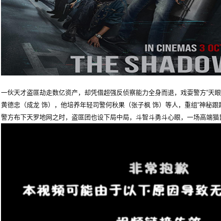
一伙天才盗匪劫走数亿资产，却凭借超强反侦察能力全身而退，戏耍警方“天眼
黄德忠（成龙 饰），他培养年轻司警何秋果（张子枫 饰）等人，重组“神秘跟
警方布下天罗地网之时，盗匪团也设下局中局，斗智斗勇斗心眼，一场高端猫鼠局拉