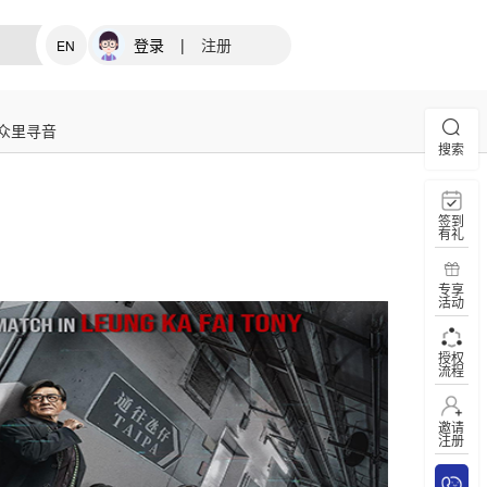
登录
|
注册
EN
众里寻音
搜索
签到
有礼
专享
活动
授权
流程
邀请
注册