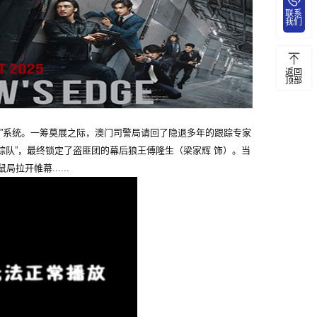
联系
我们
返回
顶部
”系统。一筹莫展之际，澳门司警局请回了隐退多年的跟踪专家
踪队”，最终锁定了盗匪团的幕后狼王傅隆生（梁家辉 饰）。当
开帷幕......