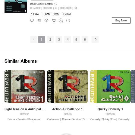
Track Code:HLM108-10
音乐感觉 |
舞曲/电子乐 |
电影/电视 |
键盘乐器
01:04
I
BPM：120
I
Detail
Buy Now
1
2
3
4
5
6
Similar Albums
Light Tension & Anticipation 1
Action & Challenge 1
Quirky Comedy 1
1RM001
1RM006
1RM008
Drama - Tension / Suspense
Orchestral |
Drama - Tension / Suspense |
Comedy / Quirky / Fun |
Drama - Action
Dramedy