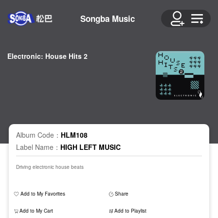
Songba Music
Electronic: House Hits 2
Album Code：
HLM108
Label Name：
HIGH LEFT MUSIC
Driving electronic house beats
Add to My Favorites
Share
Add to My Cart
Add to Playlist